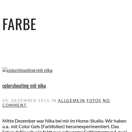
FARBE
colorshooting mit nika
28. DEZEMBER 2016
IN
ALLGEMEIN
FOTOS
NO
COMMENT
Mitte Dezember war Nika bei mir im Home-Studio. Wir haben
u.a. mit Color Gels (Farbfolien) herumexperimentiert. Das
Setup dafür sah wie folgt aus: schwarzer Falthintergrund, zwei