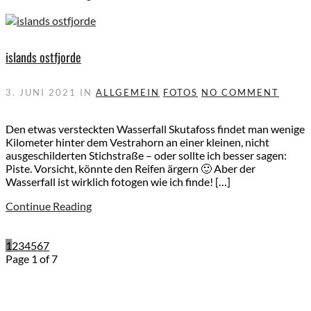
islands ostfjorde
3. JUNI 2021
IN
ALLGEMEIN
FOTOS
NO COMMENT
Den etwas versteckten Wasserfall Skutafoss findet man wenige
Kilometer hinter dem Vestrahorn an einer kleinen, nicht
ausgeschilderten Stichstraße – oder sollte ich besser sagen:
Piste. Vorsicht, könnte den Reifen ärgern 🙂 Aber der
Wasserfall ist wirklich fotogen wie ich finde! […]
Continue Reading
1
2
3
4
5
6
7
Page 1 of 7