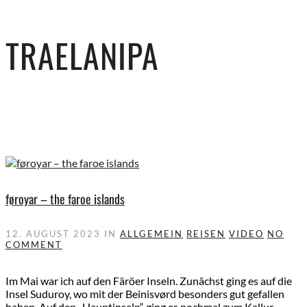
TRAELANIPA
føroyar – the faroe islands
12. AUGUST 2023
IN
ALLGEMEIN
REISEN
VIDEO
NO
COMMENT
Im Mai war ich auf den Färöer Inseln. Zunächst ging es auf die
Insel Suduroy, wo mit der Beinisvørd besonders gut gefallen
haben. Auf den „Hauptinseln“ ging es nochmal zum Kallur