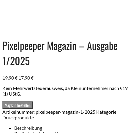
Pixelpeeper Magazin – Ausgabe
1/2025
Ursprünglicher
Aktueller
19,90
€
17,90
€
Preis
Preis
Kein Mehrwertsteuerausweis, da Kleinunternehmer nach §19
war:
ist:
(1) UStG.
19,90 €
17,90 €.
Magazin bestellen
Artikelnummer:
pixelpeeper-magazin-1-2025
Kategorie:
Druckprodukte
Beschreibung