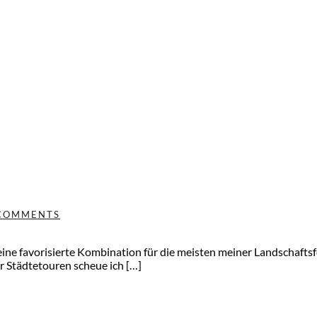
COMMENTS
ne favorisierte Kombination für die meisten meiner Landschaftsfo
er Städtetouren scheue ich […]