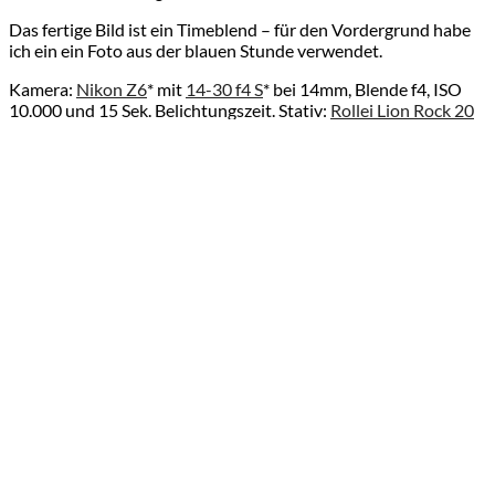
Das fertige Bild ist ein Timeblend – für den Vordergrund habe
ich ein ein Foto aus der blauen Stunde verwendet.
Kamera:
Nikon Z6
* mit
14-30 f4 S
* bei 14mm, Blende f4, ISO
10.000 und 15 Sek. Belichtungszeit. Stativ:
Rollei Lion Rock 20
Mark II
*
Mein eingesetztes Equipment:
– Fotokamera:
Nikon Z7
*
– Fotokamera:
Nikon Z6
*
– Superscharfes Universal-Zoom-Objektiv für Nikon:
Nikon
24-70 f4 S
*
– Superscharfes Ultraweitwinkel-Zoom-Objektiv für Nikon:
Nikon 14-30 f4 S
*
– großes Stativ:
Rollei Lion Rock 20 Mark II
*
Hinweis: Mit Stern (*) gekennzeichnete Links sind sogenannte
Affiliate-Links. Wenn du auf so einen Affiliate-Link klickst und
über diesen Link einkaufst, bekomme ich von dem betreffenden
Online-Shop oder Anbieter eine Provision. Damit unterstützt
du mich und diesen Blog, so dass ich zukünftig weitere Berichte
schreiben kann. Für dich verändert sich der Preis übrigens
nicht.