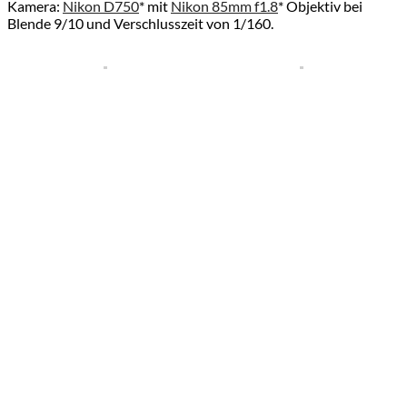
Kamera:
Nikon D750
* mit
Nikon 85mm f1.8
* Objektiv bei
Blende 9/10 und Verschlusszeit von 1/160.
Hinweis: Mit Stern (*) gekennzeichnete Links sind sogenannte
Affiliate-Links. Wenn du auf so einen Affiliate-Link klickst und
über diesen Link einkaufst, bekomme ich von dem betreffenden
Online-Shop oder Anbieter eine Provision. Damit unterstützt
du mich und diesen Blog, so dass ich zukünftig weitere Berichte
schreiben kann. Für dich verändert sich der Preis übrigens
nicht.