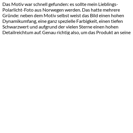
Das Motiv war schnell gefunden: es sollte mein Lieblings-
Polarlicht-Foto aus Norwegen werden. Das hatte mehrere
Gründe: neben dem Motiv selbst weist das Bild einen hohen
Dynamikumfang, eine ganz spezielle Farbigkeit, einen tiefen
Schwarzwert und aufgrund der vielen Sterne einen hohen
Detailreichtum auf. Genau richtig also, um das Produkt an seine
Grenzen zu bringen. Ich wählte die Ausführung „Alu-Dibond
Butlerfinish“ aus, welches gegenüber dem normalen Alu-
Dibond einen Metallic-Look aufweisen soll. Saal Digital
empfiehlt es für Schwarz-Weiss-Bilder, aber ich dachte mir,
dass dieser Look meinem Polarlicht-Foto sicher nicht schaden
wird.
Ich bestellte also an einem Dienstagabend mittels der
intuitiven Saal-Digital-Software, was nur wenige Minuten Zeit
in Anspruch nahm. Bereits Donnerstag wurde das Wandbild
mit DHL geliefert. Die schnelle Abwicklung hat mich wieder
umgehauen. Die Qualität stimmt ebenfalls: alles wirkt sehr
hochwertig und ist sauber verarbeitet. Der Metallic-Look
sieht in der Tat cool aus, kommt aber nur in den hellen Stellen
so richtig zur Geltung. Hier wäre vermutlich ein kontrastreiches
Schwarz-Weiss-Bild wirklich die bessere Wahl gewesen, um das
Produkt richtig auszureizen. Dennoch gefällt es mir auch so
sehr gut. Das Schwarz im Bild ist wirklich tiefschwarz, dennoch