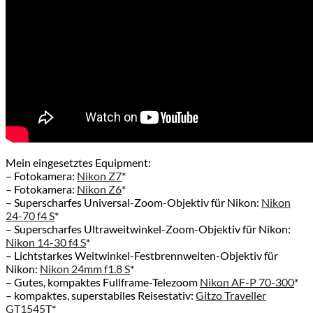
Mein eingesetztes Equipment:
– Fotokamera:
Nikon Z7
*
– Fotokamera:
Nikon Z6
*
– Superscharfes Universal-Zoom-Objektiv für Nikon:
Nikon
24-70 f4 S
*
– Superscharfes Ultraweitwinkel-Zoom-Objektiv für Nikon:
Nikon 14-30 f4 S
*
– Lichtstarkes Weitwinkel-Festbrennweiten-Objektiv für
Nikon:
Nikon 24mm f1.8 S
*
– Gutes, kompaktes Fullframe-Telezoom
Nikon AF-P 70-300
*
– kompaktes, superstabiles Reisestativ:
Gitzo Traveller
GT1545T
*